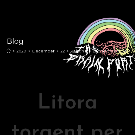
Blog
>
2020
>
December
>
22
>
Painting
>
Litora torqent per c
Litora
torqent per