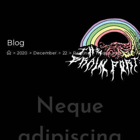
Blog
>
2020
>
December
>
22
>
Painting
>
Neque adipiscing an
Neque
adipiscing